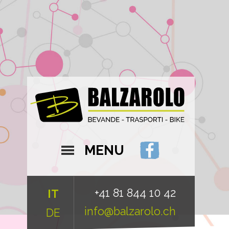
MENU
+41 81 844 10 42
IT
info@balzarolo.ch
DE