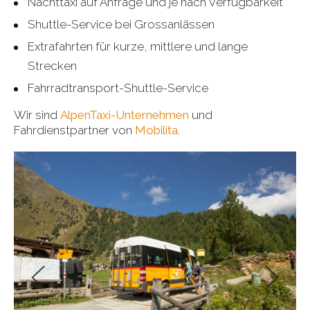
Nachttaxi auf Anfrage und je nach Verfügbarkeit
Shuttle-Service bei Grossanlässen
Extrafahrten für kurze, mittlere und lange
Strecken
Fahrradtransport-Shuttle-Service
Wir sind
AlpenTaxi-Unternehmen
und
Fahrdienstpartner von
Mobilita
.
Fahrt mit dem Kleinbus ins Val di Campo,
Mittagessen in den Berghütten Alpe Campo
oder Lungacqua, als Alternative ein
gemütliches Picknick am See; Rückkehr zu