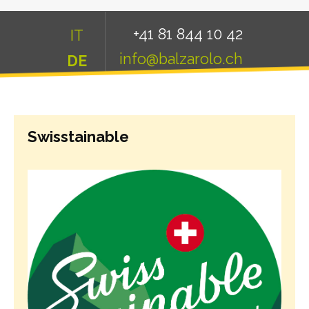
+41 81 844 10 42
IT
info@balzarolo.ch
DE
Swisstainable